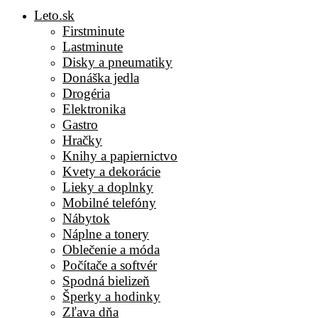
Leto.sk
Firstminute
Lastminute
Disky a pneumatiky
Donáška jedla
Drogéria
Elektronika
Gastro
Hračky
Knihy a papiernictvo
Kvety a dekorácie
Lieky a doplnky
Mobilné telefóny
Nábytok
Náplne a tonery
Oblečenie a móda
Počítače a softvér
Spodná bielizeň
Šperky a hodinky
Zľava dňa