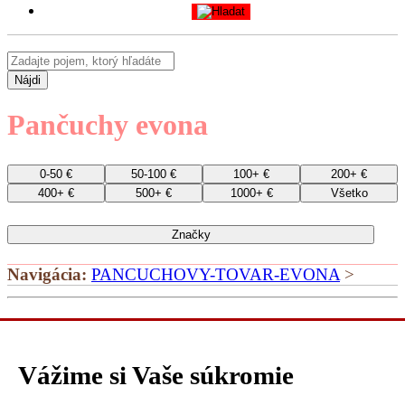
Nájdi
Pančuchy evona
0-50 €
50-100 €
100+ €
200+ €
400+ €
500+ €
1000+ €
Všetko
Značky
Navigácia:
PANCUCHOVY-TOVAR-EVONA
>
Vážime si Vaše súkromie
Ponuka doplnkových služieb na portáloch: