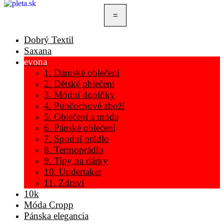
=
Dobrý Textil
Saxana
evona
1. Dámské oblečení
2. Dětské oblečení
3. Módní doplňky
4. Punčochové zboží
5. Oblečení a móda
6. Pánské oblečení
7. Spodní prádlo
8. Termoprádlo
9. Tipy na dárky
10. Undertaker
11. Zdraví
10k
Móda Cropp
Pánska elegancia